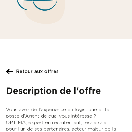
CV *
joindre un fichier
Lettre de motivation
joindre un fichier
J'ai lu et j'accepte la
Politique de confidentialité
et
les
Conditions Générales de Vente
*
J'accepte de recevoir des communications :
Retour aux offres
avantages professionnels, actualités sur l'emploi
et vos droits, newsletters...
Conformément à la loi « informatique & libertés » de 1978
modifiée, vous bénéficiez d'un droit d'accés, de rectification, de
Description de l'offre
portabilité, d'opposition et d'effacement des donées personnelles
vous concernant que vous pouvez exercer à tout moment en
vous adressant à communication@groupepiment.fr
Vous avez de l’expérience en logistique et le
Envoyer
poste d'Agent de quai vous intéresse ?
OPTIMA, expert en recrutement, recherche
pour l’un de ses partenaires, acteur majeur de la