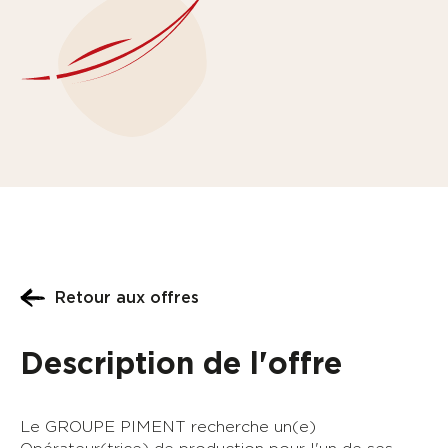
CV *
joindre un fichier
Lettre de motivation
joindre un fichier
J'ai lu et j'accepte la
Politique de confidentialité
et
les
Conditions Générales de Vente
*
J'accepte de recevoir des communications :
avantages professionnels, actualités sur l'emploi
et vos droits, newsletters...
Conformément à la loi « informatique & libertés » de 1978
modifiée, vous bénéficiez d'un droit d'accés, de rectification, de
Retour aux offres
portabilité, d'opposition et d'effacement des donées personnelles
vous concernant que vous pouvez exercer à tout moment en
vous adressant à communication@groupepiment.fr
Description de l'offre
Envoyer
Le GROUPE PIMENT recherche un(e)