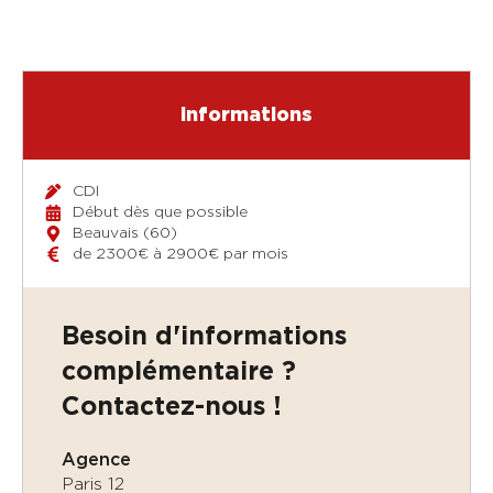
Informations
CDI
Début dès que possible
Beauvais (60)
de 2300€ à 2900€ par mois
Besoin d'informations
complémentaire ?
Contactez-nous !
PIMENT
Agence
OPTIMA
Paris 12