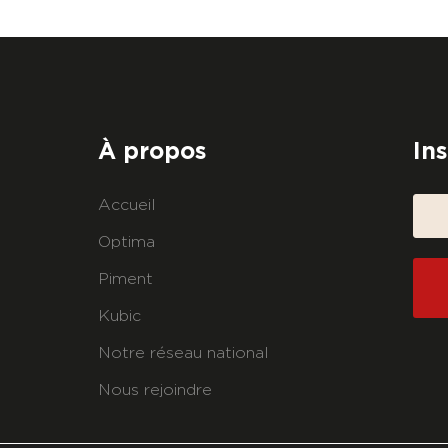
À propos
In
Accueil
Optima
Piment
Kubic
Notre réseau national
Nous rejoindre