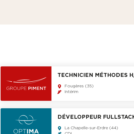
 fichier
tivation
 fichier
cepte la
Politique de confidentialité
et les
Conditions Générales de Ve
recevoir des communications : avantages professionnels, actualités s
sletters...
i « informatique & libertés » de 1978 modifiée, vous bénéficiez d'un droit d'accés, de 
sition et d'effacement des donées personnelles vous concernant que vous pouvez exe
à communication@groupepiment.fr
TECHNICIEN MÉTHODES H
Envoyer
Fougères (35)
Intérim
DÉVELOPPEUR FULLSTACK
La Chapelle-sur-Erdre (44)
CDI