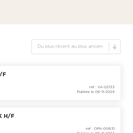
Trier offres
Trier le contenu
nte
*
ur l'emploi et
rectification, de
rcer à tout moment
/F
ref : VA-02133
Publiée le 06-11-2024
 H/F
ref : OPA-00831